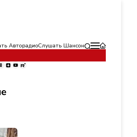
ть Авторадио
Слушать Шансон
не