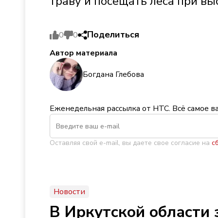
траву и посещать леса при вы
Поделиться
0
0
Автор материала
Богдана Глебова
Еженедельная рассылка от НТС. Всё самое в
Оставляя свой e-mail, вы даете свое согласие на
с
Новости
В Иркутской области 