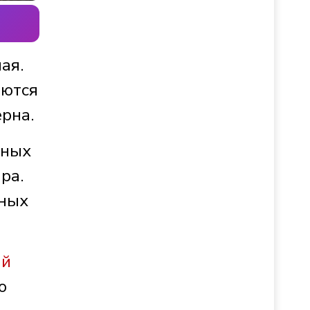
ая.
рются
рна.
сных
ра.
тных
ый
ю