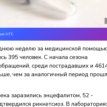
але НТС
леднюю неделю за медицинской помощь
сь 395 человек. С начала сезона
обращений, среди пострадавших и 461
льше, чем за аналогичный период прош
ека заразились энцефалитом, 52 -
дтвердился риккетсиоз. В лаборатория