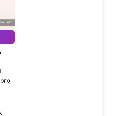
Фото НТС
ю
4
лого
х