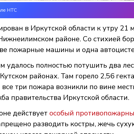
але НТС
рован в Иркутской области к утру 21 м
 Нижнеилимском районе. Со стихией бо
две пожарные машины и одна автоцисте
ям удалось полностью потушить два ле
Кутском районах. Там горело 2,56 гекта
все три пожара возникли по вине мес
ба правительства Иркутской области.
ионе действует
особый противопожарн
запрещено разводить костры, жечь суху