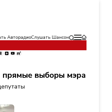
ть Авторадио
Слушать Шансон
ь прямые выборы мэра
 депутаты