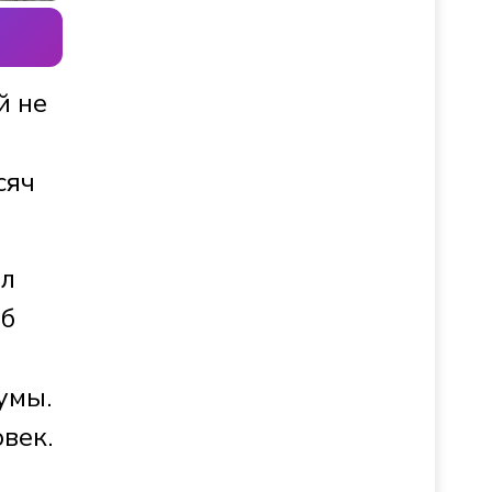
й не
сяч
ил
Об
умы.
век.