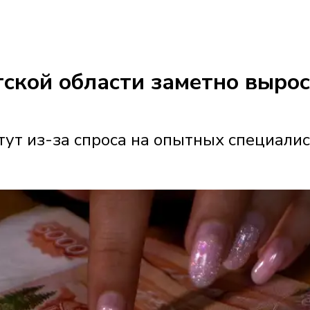
утской области заметно выро
ут из-за спроса на опытных специали