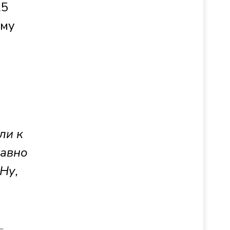
25
ому
ли к
равно
Ну,