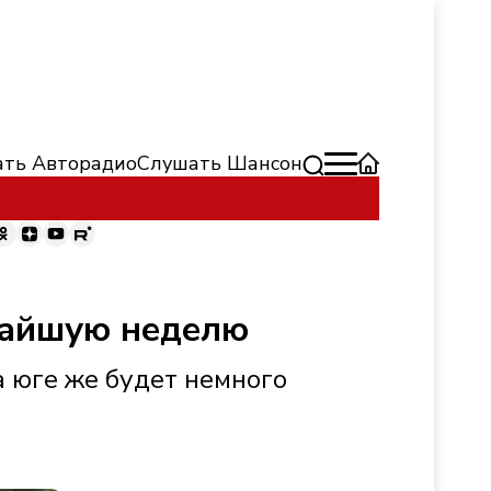
ть Авторадио
Слушать Шансон
жайшую неделю
а юге же будет немного