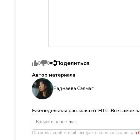
Поделиться
0
0
Автор материала
Раднаева Сэлмэг
Еженедельная рассылка от НТС. Всё самое в
Оставляя свой e-mail, вы даете свое согласие на
с