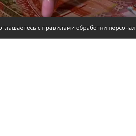
соглашаетесь с правилами обработки персона
але НТС
совом плане у специалистов в сфере
алтинга в Иркутской области. Их зарпла