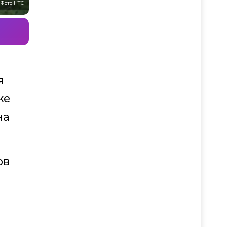
Фото НТС
я
же
на
ов