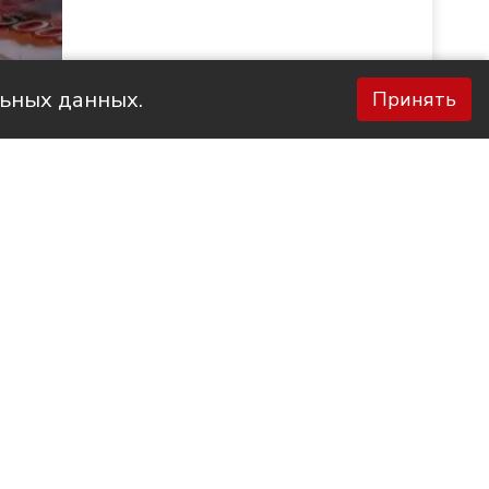
льных данных.
Принять
Фото НТС
та с