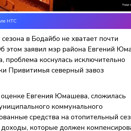
Кадр 
але НТС
сезона в Бодайбо не хватает почти
Об этом заявил мэр района Евгений Юм
а, проблема коснулась исключительно
лки Привитимья северный завоз
о оценке Евгения Юмашева, сложилась
муниципального коммунального
ованные средства на отопительный сез
доходы, которые должен компенсиров