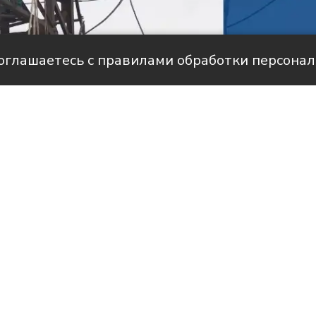
соглашаетесь с правилами обработки персона
але НТС
историями людей, благодаря которым в
вится светлее и уютнее.