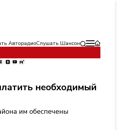
ть Авторадио
Слушать Шансон
оплатить необходимый
района им обеспечены