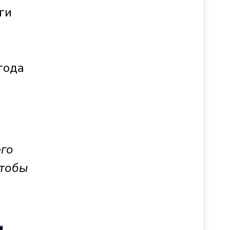
ги
года
его
чтобы