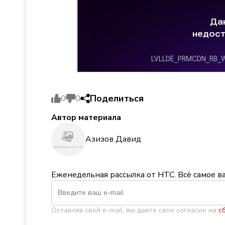
Поделиться
0
0
Автор материала
Азизов Давид
Еженедельная рассылка от НТС. Всё самое в
Оставляя свой e-mail, вы даете свое согласие на
с