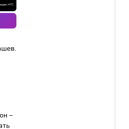
видео НТС
ашев.
он –
ать