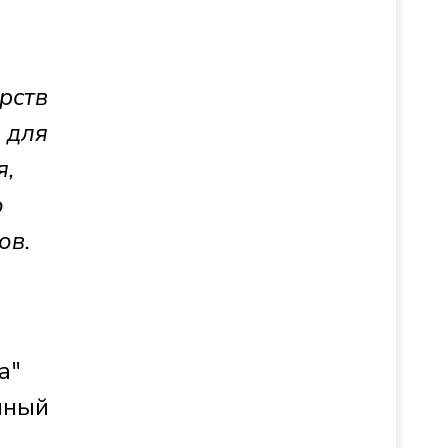
рств
 для
я,
о
ов.
а"
нный