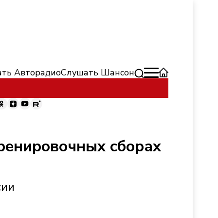
ть Авторадио
Слушать Шансон
ренировочных сборах
сии