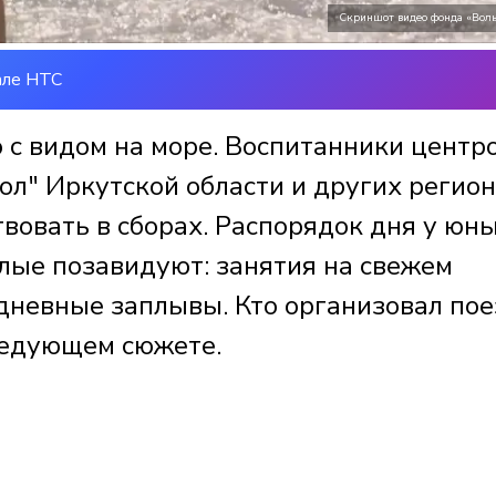
Скриншот видео фонда «Воль
але НТС
 с видом на море. Воспитанники центр
ол" Иркутской области и других регио
твовать в сборах. Распорядок дня у юн
слые позавидуют: занятия на свежем
едневные заплывы. Кто организовал по
следующем сюжете.