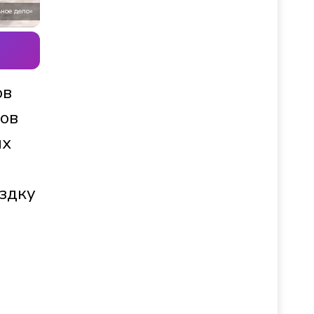
ное дело»
ов
нов
ых
ездку