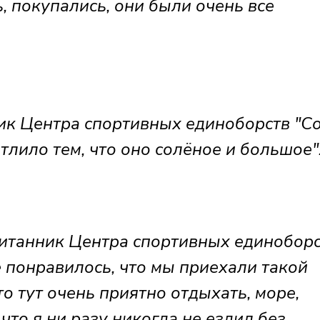
 покупались, они были очень все
к Центра спортивных единоборств "С
тлило тем, что оно солёное и большое"
танник Центра спортивных единоборс
е понравилось, что мы приехали такой
о тут очень приятно отдыхать, море,
 что я ни разу никогда не ездил без