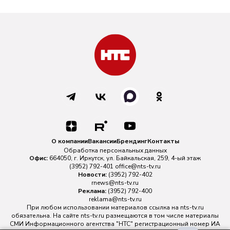
О компании
Вакансии
Брендинг
Контакты
Обработка персональных данных
Офис:
664050, г. Иркутск, ул. Байкальская, 259, 4-ый этаж
(3952) 792-401
office@nts-tv.ru
Новости:
(3952) 792-402
rnews@nts-tv.ru
Реклама:
(3952) 792-400
reklama@nts-tv.ru
При любом использовании материалов ссылка на
nts-tv.ru
обязательна. На сайте nts-tv.ru размещаются в том числе материалы
СМИ Информационного агентства "НТС" регистрационный номер ИА