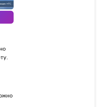
видео НТС
но
ту.
можно