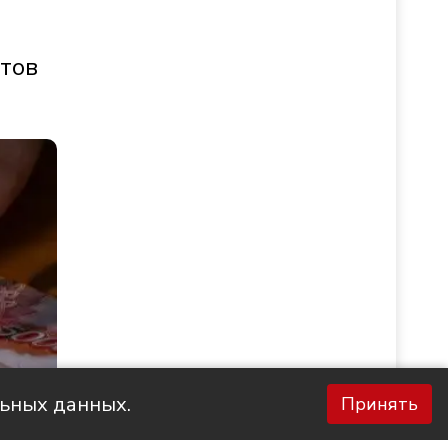
стов
льных данных.
Принять