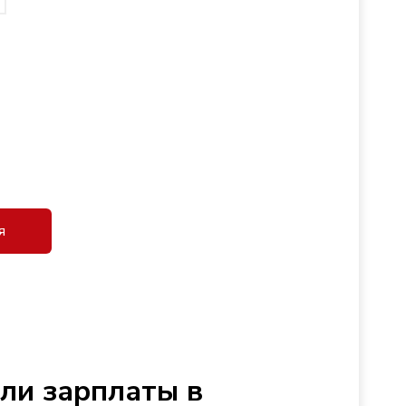
я
сли зарплаты в