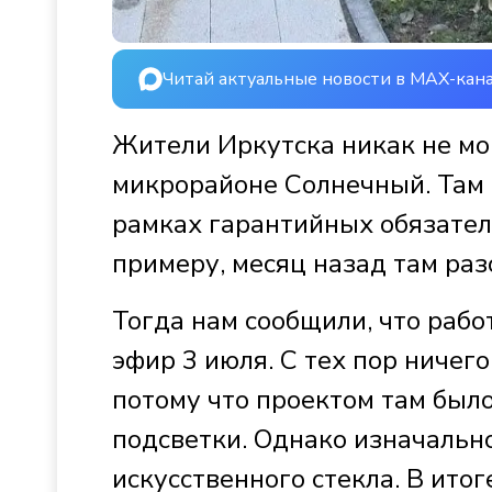
Читай актуальные новости в MAX-кан
Жители Иркутска никак не мог
микрорайоне Солнечный. Там
рамках гарантийных обязатель
примеру, месяц назад там раз
Тогда нам сообщили, что раб
эфир 3 июля. С тех пор ничего
потому что проектом там был
подсветки. Однако изначально
искусственного стекла. В ито