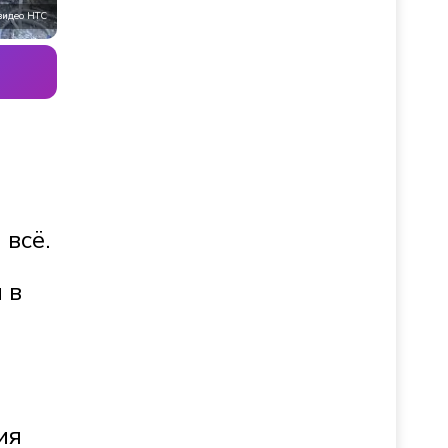
видео НТС
 всё.
 в
ия