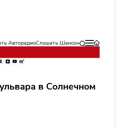
ть Авторадио
Слушать Шансон
бульвара в Солнечном