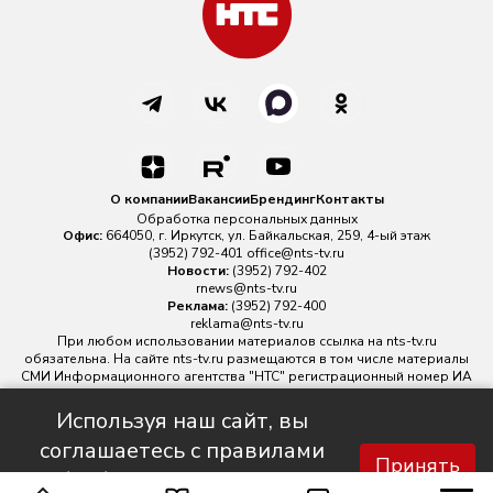
О компании
Вакансии
Брендинг
Контакты
Обработка персональных данных
Офис:
664050, г. Иркутск, ул. Байкальская, 259, 4-ый этаж
(3952) 792-401
office@nts-tv.ru
Новости:
(3952) 792-402
rnews@nts-tv.ru
Реклама:
(3952) 792-400
reklama@nts-tv.ru
При любом использовании материалов ссылка на
nts-tv.ru
обязательна. На сайте nts-tv.ru размещаются в том числе материалы
СМИ Информационного агентства "НТС" регистрационный номер ИА
№ ФС 77 - 88763 зарегистрировано Федеральной службой по
надзору в сфере связи, информационных технологий и массовых
Используя наш сайт, вы
коммуникаций.
соглашаетесь с правилами
Главный редактор ИА "НТС" Иштулкин Евгений Александрович
16+
Принять
обработки персональных