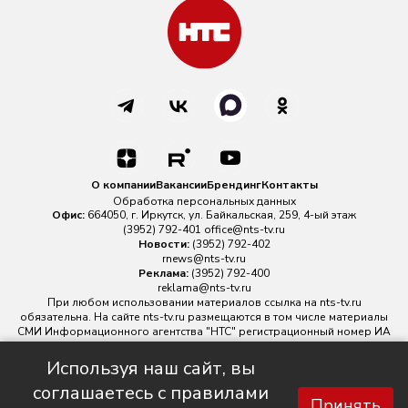
О компании
Вакансии
Брендинг
Контакты
Обработка персональных данных
Офис:
664050, г. Иркутск, ул. Байкальская, 259, 4-ый этаж
(3952) 792-401
office@nts-tv.ru
Новости:
(3952) 792-402
rnews@nts-tv.ru
Реклама:
(3952) 792-400
reklama@nts-tv.ru
При любом использовании материалов ссылка на
nts-tv.ru
обязательна. На сайте nts-tv.ru размещаются в том числе материалы
СМИ Информационного агентства "НТС" регистрационный номер ИА
№ ФС 77 - 88763 зарегистрировано Федеральной службой по
надзору в сфере связи, информационных технологий и массовых
Используя наш сайт, вы
коммуникаций.
соглашаетесь с правилами
Главный редактор ИА "НТС" Иштулкин Евгений Александрович
16+
Принять