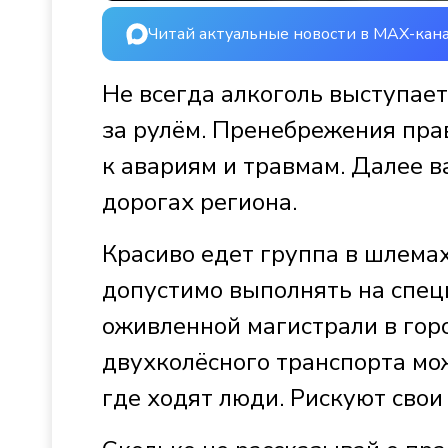
Читай актуальные новости в MAX-кан
Не всегда алкоголь выступае
за рулём. Пренебрежения пр
к авариям и травмам. Далее 
дорогах региона.
Красиво едет группа в шлемах
допустимо выполнять на спец
оживленной магистрали в горо
двухколёсного транспорта мо
где ходят люди. Рискуют свои