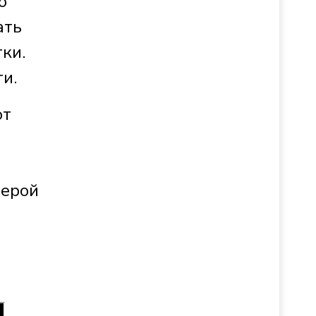
о
ать
ки.
и.
от
герой