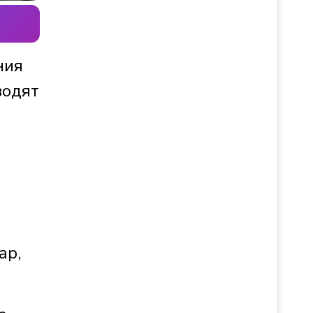
ния
водят
ар,