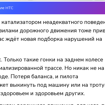
але НТС
т катализатором неадекватного поведе
авилами дорожного движения тоже при
вас ждёт новая подборка нарушений на
. Только такие гонки на заднем колесе
иализированной трассе. Но никак не на
де. Потеря баланса, и пилота
жет выкинуть под машину или на троту
 здоровьем и здоровьем других.