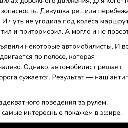
авилах дорожного движения, для кого-т
безопасность. Девушка решила перебеж
 И чуть не угодила под колёса маршрут
тил и притормозил. А могло и не повезт
ъявили некоторые автомобилисты. И в
двигается по полосе, которая
налево. Однако, автомобилист решает
орога сужается. Результат — наш анти
адекватного поведения за рулем,
 самые интересные покажем в эфире.