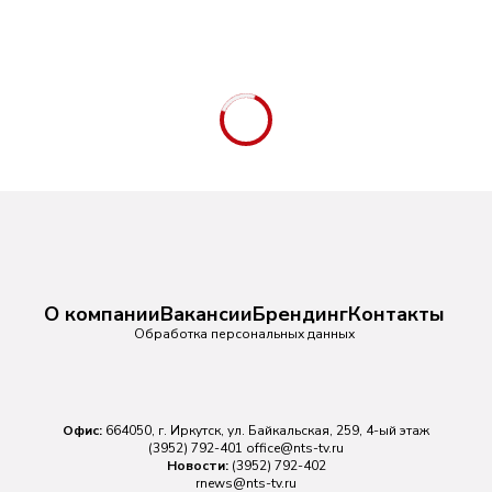
О компании
Вакансии
Брендинг
Контакты
Обработка персональных данных
Офис:
664050, г. Иркутск, ул. Байкальская, 259, 4-ый этаж
(3952) 792-401
office@nts-tv.ru
Новости:
(3952) 792-402
rnews@nts-tv.ru