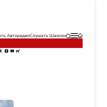
ть Авторадио
Слушать Шансон