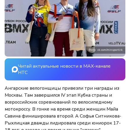
Фото: vk.com/minsportirk
Читай актуальные новости в MAX-канале
НТС
Ангарские велогонщицы привезли три награды из
Москвы. Там завершился IV этап Кубка страны и
всероссийских соревнований по велосипедному
мотокроссу. В гонке на время среди женщин Майа
Савина финишировала второй. А Софья Ситникова-
Рыхлицкая дважды лидировала среди юниорок 17-
18 лет: в заезде на время и гонке "классик".