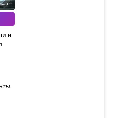
Фото НТС
ли и
я
нты.