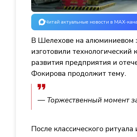
Читай актуальные новости в MAX-кан
В Шелехове на алюминиевом з
изготовили технологический 
развития предприятия и отеч
Фокирова продолжит тему.
— Торжественный момент за
После классического ритуала 