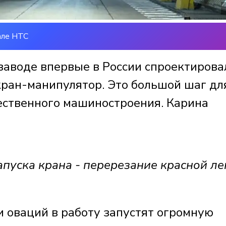
але НТС
аводе впервые в России спроектирова
кран-манипулятор. Это большой шаг дл
ественного машиностроения. Карина
пуска крана - перерезание красной ле
и оваций в работу запустят огромную