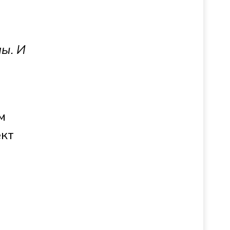
ы. И
м
ект