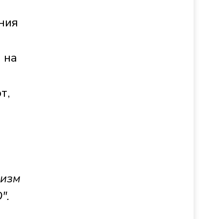
ния
 на
т,
лизм
".