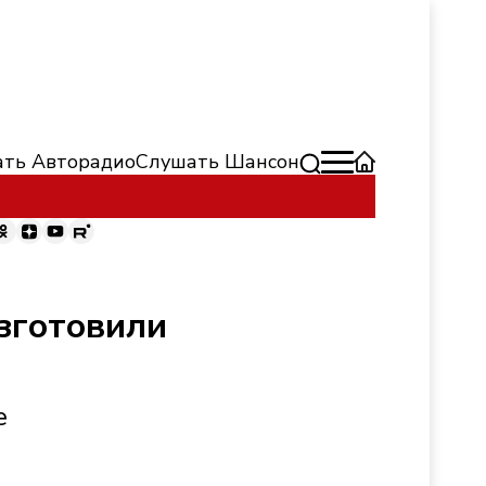
ть Авторадио
Слушать Шансон
зготовили
е