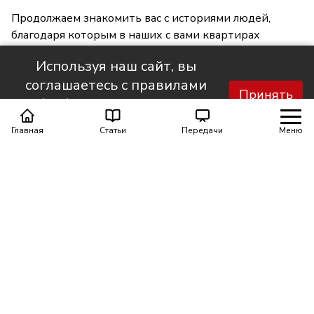
Продолжаем знакомить вас с историями людей,
благодаря которым в наших с вами квартирах
становится светлее и уютнее.
Используя наш сайт, вы
соглашаетесь с правилами
Принять
обработки персональных
данных.
Главная
Статьи
Передачи
Меню
Поделиться
0
0
Автор материала
Шинкарюк Юлия