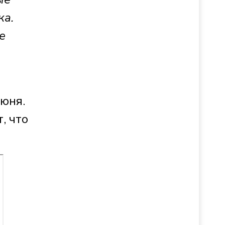
ка.
е
июня.
, что