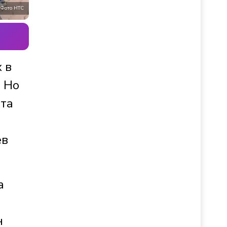
Фото НТС
 в
. Но
Эта
ев
а
н