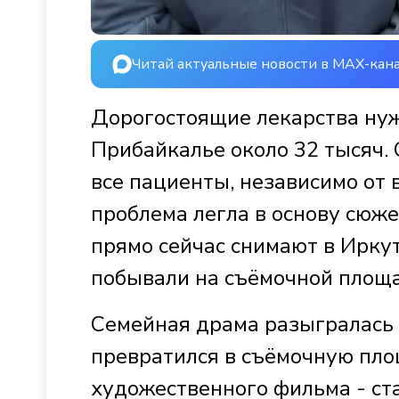
Читай актуальные новости в MAX-кан
Дорогостоящие лекарства ну
Прибайкалье около 32 тысяч. 
все пациенты, независимо от 
проблема легла в основу сюж
прямо сейчас снимают в Ирку
побывали на съёмочной площа
Семейная драма разыгралась 
превратился в съёмочную пло
художественного фильма - ста