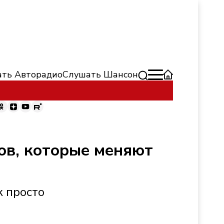
ть Авторадио
Слушать Шансон
ов, которые меняют
к просто