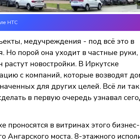
але НТС
екты, медучреждения - под всё это в
. Но порой она уходит в частные руки,
н растут новостройки. В Иркутске
цию с компаний, которые возводят до
наченных для других целей. Всё ли так
 сделать в первую очередь узнавал сег
е проносятся в витринах этого бизнес-
го Ангарского моста. 8-этажного испол