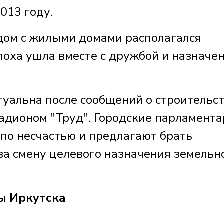
2013 году.
ядом с жилыми домами располагался
поха ушла вместе с дружбой и назначе
туальна после сообщений о строительс
тадионом "Труд". Городские парламент
 по несчастью и предлагают брать
за смену целевого назначения земельн
ы Иркутска