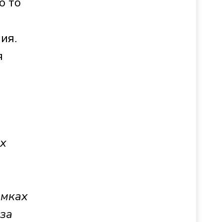
о то
ия.
я
ах
амках
 за