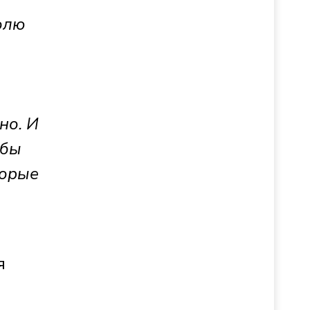
олю
но. И
обы
торые
я