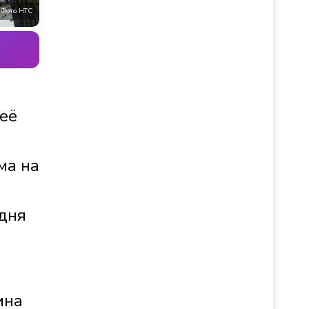
Фото НТС
 её
ма на
одня
ина