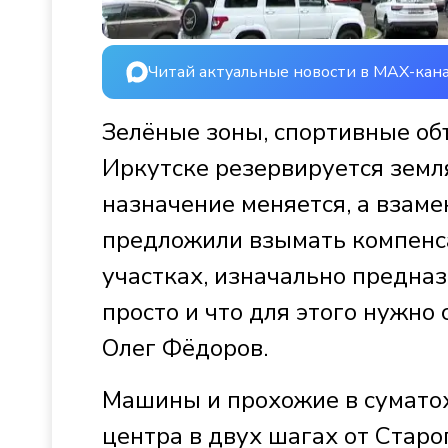
Читай актуальные новости в MAX-кан
Зелёные зоны, спортивные объ
Иркутске резервируется земля
назначение меняется, а взаме
предложили взымать компенса
участках, изначально предназ
просто и что для этого нужно
Олег Фёдоров.
Машины и прохожие в суматох
центра в двух шагах от Старо