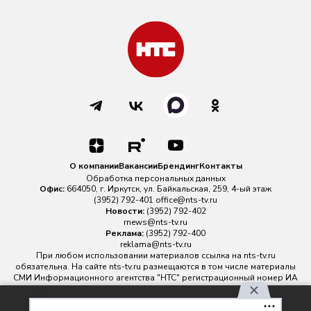
О компании
Вакансии
Брендинг
Контакты
Обработка персональных данных
Офис:
664050, г. Иркутск, ул. Байкальская, 259, 4-ый этаж
(3952) 792-401
office@nts-tv.ru
Новости:
(3952) 792-402
rnews@nts-tv.ru
Реклама:
(3952) 792-400
reklama@nts-tv.ru
При любом использовании материалов ссылка на
nts-tv.ru
обязательна. На сайте nts-tv.ru размещаются в том числе материалы
СМИ Информационного агентства "НТС" регистрационный номер ИА
№ ФС 77 - 88763 зарегистрировано Федеральной службой по
надзору в сфере связи, информационных технологий и массовых
Используя наш сайт, вы