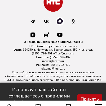
О компании
Вакансии
Брендинг
Контакты
Обработка персональных данных
Офис:
664050, г. Иркутск, ул. Байкальская, 259, 4-ый этаж
(3952) 792-401
office@nts-tv.ru
Новости:
(3952) 792-402
rnews@nts-tv.ru
Реклама:
(3952) 792-400
reklama@nts-tv.ru
При любом использовании материалов ссылка на
nts-tv.ru
обязательна. На сайте nts-tv.ru размещаются в том числе материалы
СМИ Информационного агентства "НТС" регистрационный номер ИА
№ ФС 77 - 88763 зарегистрировано Федеральной службой по
надзору в сфере связи, информационных технологий и массовых
Используя наш сайт, вы
коммуникаций.
соглашаетесь с правилами
Главный редактор ИА "НТС" Иштулкин Евгений Александрович
16+
Принять
обработки персональных