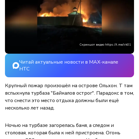
Скриншот видео https://t.me/irk01
Читай актуальные новости в MAX-канале
НТС
Крупный пожар произошёл на острове Ольхон. Т там
вспыхнула турбаза "Байкалов острог". Парадокс в том,
что снести это место отдыха должны были ещё
несколько лет назад.
Ночью на турбазе загорелась баня, а следом и
столовая, которая была к ней пристроена. Огонь