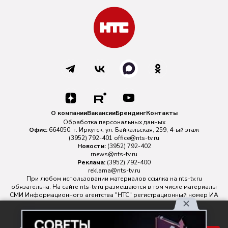
О компании
Вакансии
Брендинг
Контакты
Обработка персональных данных
Офис:
664050, г. Иркутск, ул. Байкальская, 259, 4-ый этаж
(3952) 792-401
office@nts-tv.ru
Новости:
(3952) 792-402
rnews@nts-tv.ru
Реклама:
(3952) 792-400
reklama@nts-tv.ru
При любом использовании материалов ссылка на
nts-tv.ru
обязательна. На сайте nts-tv.ru размещаются в том числе материалы
СМИ Информационного агентства "НТС" регистрационный номер ИА
№ ФС 77 - 88763 зарегистрировано Федеральной службой по
надзору в сфере связи, информационных технологий и массовых
Используя наш сайт, вы
коммуникаций.
Главный редактор ИА "НТС" Иштулкин Евгений Александрович
16+