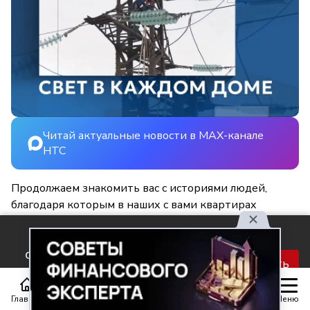
Читай актуальные новости в MAX-канале
НТС
Продолжаем знакомить вас с историями людей,
благодаря которым в наших с вами квартирах
становится светлее и уютнее.
Используя наш сайт, вы
соглашаетесь с правилами
Принять
обработки персональных
данных.
Главная
Статьи
Передачи
Меню