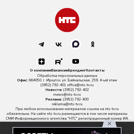
О компании
Вакансии
Брендинг
Контакты
Обработка персональных данных
Офис:
664050, г. Иркутск, ул. Байкальская, 259, 4-ый этаж
(3952) 792-401
office@nts-tv.ru
Новости:
(3952) 792-402
rnews@nts-tv.ru
Реклама:
(3952) 792-400
reklama@nts-tv.ru
При любом использовании материалов ссылка на
nts-tv.ru
обязательна. На сайте nts-tv.ru размещаются в том числе материалы
СМИ Информационного агентства "НТС" регистрационный номер ИА
№ ФС 77 - 88763 зарегистрировано Федеральной службой по
надзору в сфере связи, информационных технологий и массовых
Используя наш сайт, вы
коммуникаций.