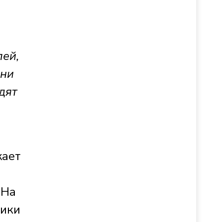
лей,
 ни
дят
жает
 На
чики