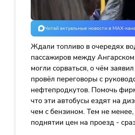
Читай актуальные новости в MAX-кан
Ждали топливо в очередях во
пассажиров между Ангарском и
могли сорваться, о чём заяви
провёл переговоры с руковод
нефтепродкутов. Помочь фирме
что эти автобусы ездят на ди
чем с бензином. Тем не менее
поднятии цен на проезд - сраз