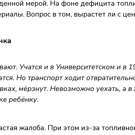
енной мерой. На фоне дефицита топл
иалы. Вопрос в том, вырастет ли с це
нка
ют. Учатся и в Университетском и в 1
атся. Но транспорт ходит отвратительно
овках, мёрзнут. Невозможно уехать, а в
ке ребёнку.
стая жалоба. При этом из-за топливно