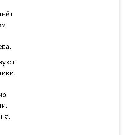
чнёт
ём
ева.
вуют
ники.
но
и.
на.