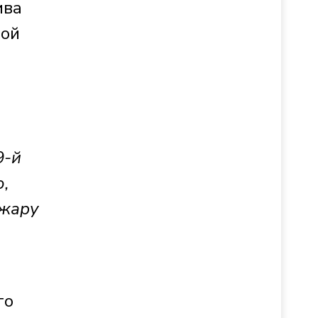
ива
ной
9-й
,
 жару
го