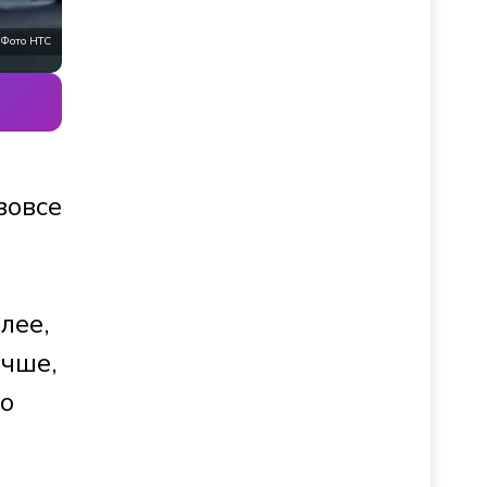
Фото НТС
вовсе
лее,
учше,
 о