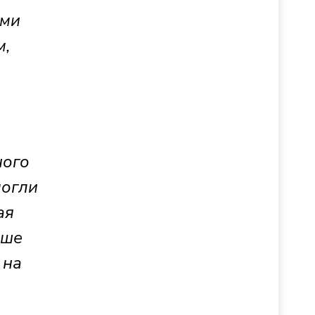
ими
м,
ного
могли
ая
ьше
 на