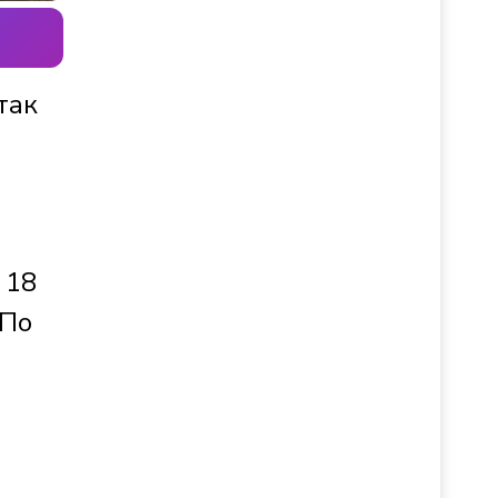
так
 18
 По