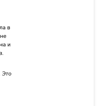
ла в
 не
ма и
в.
 Это