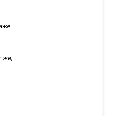
даже
 же,
.