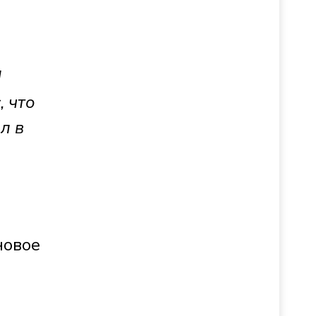
о
Я
, что
л в
новое