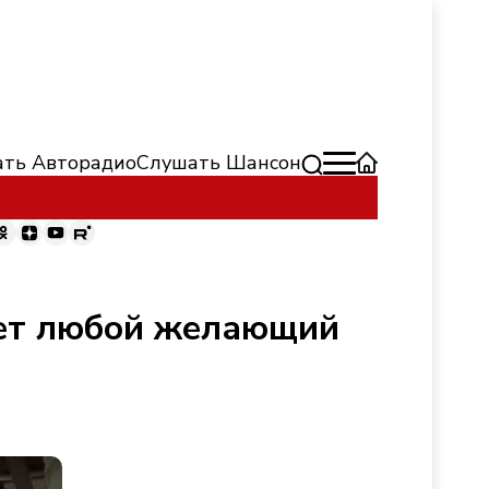
ть Авторадио
Слушать Шансон
жет любой желающий