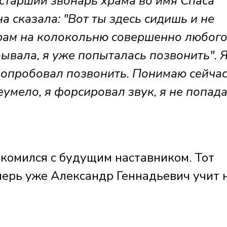
арший звонарь храма во имя Спаса
а сказала: "Вот ты здесь сидишь и не
храм на колокольню совершенно любог
бывала, я уже попыталась позвонить". 
 попробовал позвонить. Понимаю сейчас
еумело, я форсировал звук, я не попада
комился с будущим наставником. Тот
перь уже Александр Геннадьевич учит 