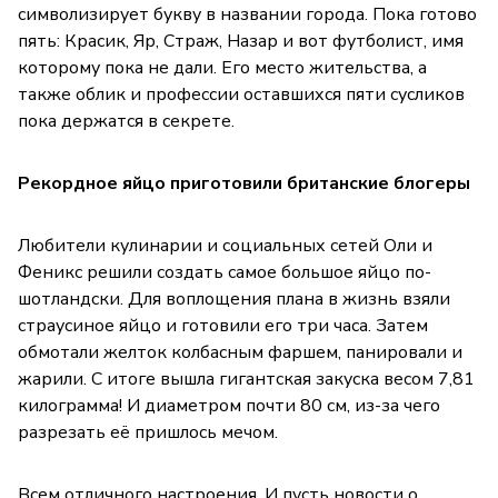
символизирует букву в названии города. Пока готово
пять: Красик, Яр, Страж, Назар и вот футболист, имя
которому пока не дали. Его место жительства, а
также облик и профессии оставшихся пяти сусликов
пока держатся в секрете.
Рекордное яйцо приготовили британские блогеры
Любители кулинарии и социальных сетей Оли и
Феникс решили создать самое большое яйцо по-
шотландски. Для воплощения плана в жизнь взяли
страусиное яйцо и готовили его три часа. Затем
обмотали желток колбасным фаршем, панировали и
жарили. С итоге вышла гигантская закуска весом 7,81
килограмма! И диаметром почти 80 см, из-за чего
разрезать её пришлось мечом.
Всем отличного настроения. И пусть новости о