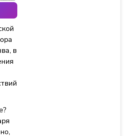
ской
тора
ва, в
ения
ствий
е?
аря
но,