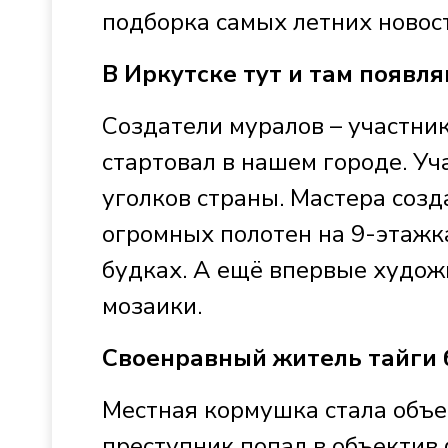
подборка самых летних новос
В Иркутске тут и там появл
Создатели муралов – участник
стартовал в нашем городе. Уч
уголков страны. Мастера созд
огромных полотен на 9-этажк
будках. А ещё впервые худож
мозаики.
Своенравный житель тайги 
Местная кормушка стала объе
преступник попал в объектив 