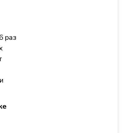
6 раз
х
т
и
ке