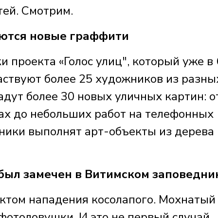
тей. Смотрим.
яются новые граффити
и проекта «Голос улиц", который уже в 
аствуют более 25 художников из разны
адут более 30 новых уличных картин: о
ах до небольших работ на телефонных
ники выполнят арт-объекты из дерева 
был замечен в Витимском заповедни
ктом нападения косолапого. Мохнатый
фотоловушки. И это не первый случай