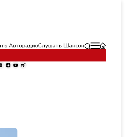
ть Авторадио
Слушать Шансон