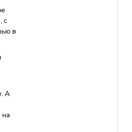
ое
, с
лью в
я
. А
 на