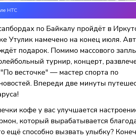
але НТС
апбордах по Байкалу пройдёт в Иркут
ке Утулик намечено на конец июля. Ав
ждёт подарок. Помимо массового заплы
олейбольный турнир, концерт, развлеч
 "По весточке" — мастер спорта по
новостей. Впереди две минуты путеше
аруса!
шечки кофе у вас улучшается настроени
рмон, который вырабатывается благод
о ещё способно вызвать улыбку? Конеч