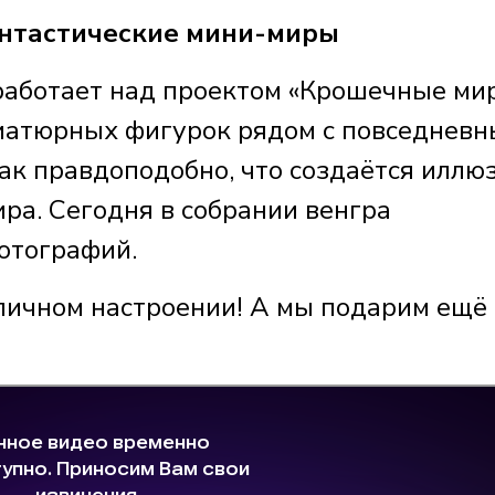
антастические мини-миры
 работает над проектом «Крошечные ми
иатюрных фигурок рядом с повседнев
ак правдоподобно, что создаётся иллю
ра. Сегодня в собрании венгра
отографий.
личном настроении! А мы подарим ещё