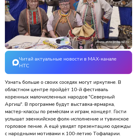
Фото: etno.pribaikal.ru
Читай актуальные новости в MAX-канале
НТС
Узнать больше о своих соседях могут иркутяне. В
областном центре пройдёт 10-й фестиваль
коренных малочисленных народов "Северный
Аргиш". В программе будут выставка-ярмарка,
мастер-классы по ремёслам и играм, концерт. Гости
услышат эвенкийское фолк-исполнение и тувинское
горловое пение. А ещё увидят презентацию одежды
с народными мотивами к 100-летию Тофаларии.