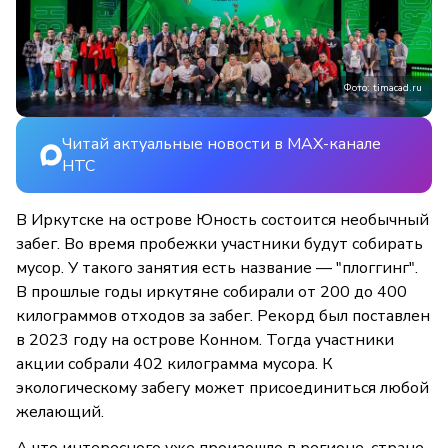
Фото: timacad.ru
Читай актуальные новости в MAX-канале
НТС
В Иркутске на острове Юность состоится необычный
забег. Во время пробежки участники будут собирать
мусор. У такого занятия есть название — "плоггинг".
В прошлые годы иркутяне собирали от 200 до 400
килограммов отходов за забег. Рекорд был поставлен
в 2023 году на острове Конном. Тогда участники
акции собрали 402 килограмма мусора. К
экологическому забегу может присоединиться любой
желающий.
А что интересного уже произошло в регионе, стране