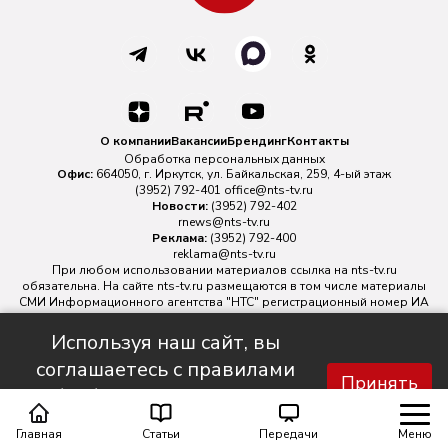
О компании
Вакансии
Брендинг
Контакты
Обработка персональных данных
Офис:
664050, г. Иркутск, ул. Байкальская, 259, 4-ый этаж
(3952) 792-401
office@nts-tv.ru
Новости:
(3952) 792-402
rnews@nts-tv.ru
Реклама:
(3952) 792-400
reklama@nts-tv.ru
При любом использовании материалов ссылка на
nts-tv.ru
обязательна. На сайте nts-tv.ru размещаются в том числе материалы
СМИ Информационного агентства "НТС" регистрационный номер ИА
№ ФС 77 - 88763 зарегистрировано Федеральной службой по
надзору в сфере связи, информационных технологий и массовых
Используя наш сайт, вы
коммуникаций.
соглашаетесь с правилами
Главный редактор ИА "НТС" Иштулкин Евгений Александрович
16+
Принять
обработки персональных
данных.
Главная
Статьи
Передачи
Меню