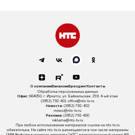
О компании
Вакансии
Брендинг
Контакты
Обработка персональных данных
Офис:
664050, г. Иркутск, ул. Байкальская, 259, 4-ый этаж
(3952) 792-401
office@nts-tv.ru
Новости:
(3952) 792-402
rnews@nts-tv.ru
Реклама:
(3952) 792-400
reklama@nts-tv.ru
При любом использовании материалов ссылка на
nts-tv.ru
обязательна. На сайте nts-tv.ru размещаются в том числе материалы
СМИ Информационного агентства "НТС" регистрационный номер ИА