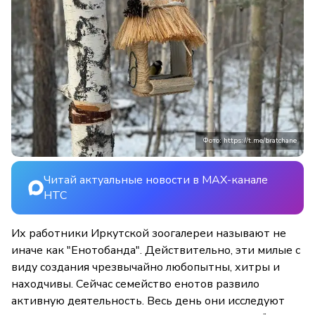
Фото: https://t.me/bratchane
Читай актуальные новости в MAX-канале
НТС
Их работники Иркутской зоогалереи называют не
иначе как "Енотобанда". Действительно, эти милые с
виду создания чрезвычайно любопытны, хитры и
находчивы. Сейчас семейство енотов развило
активную деятельность. Весь день они исследуют