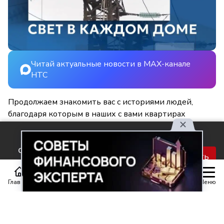
Читай актуальные новости в MAX-канале
НТС
Продолжаем знакомить вас с историями людей,
благодаря которым в наших с вами квартирах
становится светлее и уютнее.
Используя наш сайт, вы
соглашаетесь с правилами
Принять
обработки персональных
данных.
Главная
Статьи
Передачи
Меню