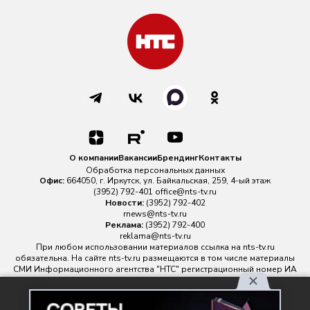
О компании
Вакансии
Брендинг
Контакты
Обработка персональных данных
Офис:
664050, г. Иркутск, ул. Байкальская, 259, 4-ый этаж
(3952) 792-401
office@nts-tv.ru
Новости:
(3952) 792-402
rnews@nts-tv.ru
Реклама:
(3952) 792-400
reklama@nts-tv.ru
При любом использовании материалов ссылка на
nts-tv.ru
обязательна. На сайте nts-tv.ru размещаются в том числе материалы
СМИ Информационного агентства "НТС" регистрационный номер ИА
№ ФС 77 - 88763 зарегистрировано Федеральной службой по
надзору в сфере связи, информационных технологий и массовых
Используя наш сайт, вы
коммуникаций.