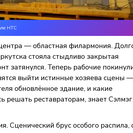
але НТС
центра — областная филармония. Долг
ркутска стояла стыдливо закрытая
нт затянулся. Теперь рабочие покинул
овятся выйти истинные хозяева сцены 
еля обновлённое здание, и какие
 решать реставраторам, знает Сэлмэг
я. Сценический брус особого распила, 