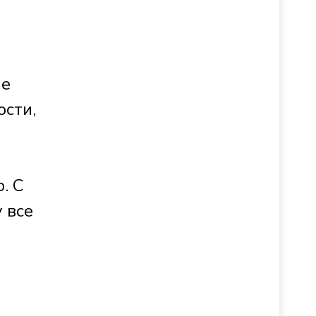
ле
ости,
. С
 все