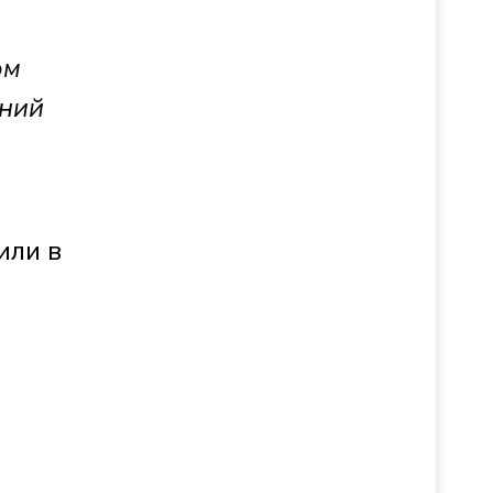
ом
ений
или в