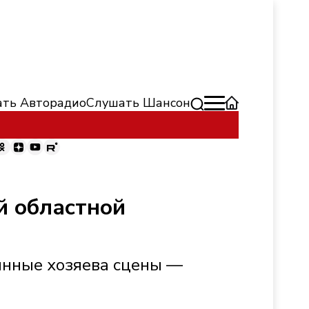
ть Авторадио
Слушать Шансон
й областной
тинные хозяева сцены —