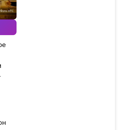
Фото НТС
ое
и
—
он