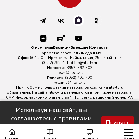
О компании
Вакансии
Брендинг
Контакты
Обработка персональных данных
Офис:
664050, г. Иркутск, ул. Байкальская, 259, 4-ый этаж
(3952) 792-401
office@nts-tv.ru
Новости:
(3952) 792-402
rnews@nts-tv.ru
Реклама:
(3952) 792-400
reklama@nts-tv.ru
При любом использовании материалов ссылка на
nts-tv.ru
обязательна. На сайте nts-tv.ru размещаются в том числе материалы
СМИ Информационного агентства "НТС" регистрационный номер ИА
№ ФС 77 - 88763 зарегистрировано Федеральной службой по
надзору в сфере связи, информационных технологий и массовых
Используя наш сайт, вы
коммуникаций.
соглашаетесь с правилами
Главный редактор ИА "НТС" Иштулкин Евгений Александрович
16+
Принять
обработки персональных
данных.
Главная
Статьи
Передачи
Меню