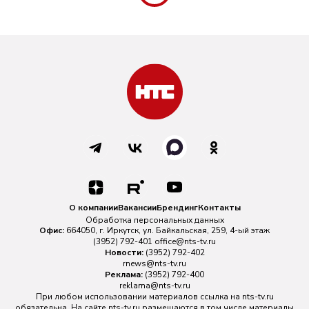
О компании
Вакансии
Брендинг
Контакты
Обработка персональных данных
Офис:
664050, г. Иркутск, ул. Байкальская, 259, 4-ый этаж
(3952) 792-401
office@nts-tv.ru
Новости:
(3952) 792-402
rnews@nts-tv.ru
Реклама:
(3952) 792-400
reklama@nts-tv.ru
При любом использовании материалов ссылка на
nts-tv.ru
обязательна. На сайте nts-tv.ru размещаются в том числе материалы