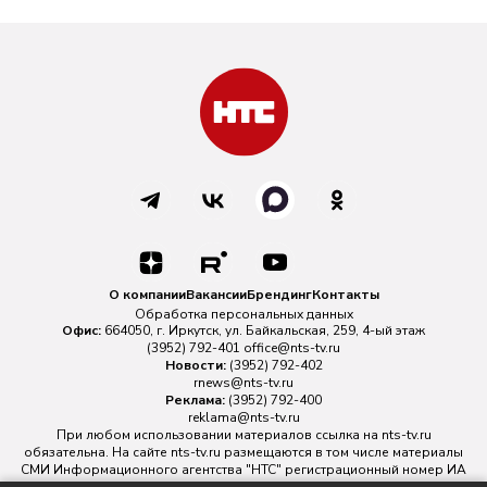
О компании
Вакансии
Брендинг
Контакты
Обработка персональных данных
Офис:
664050, г. Иркутск, ул. Байкальская, 259, 4-ый этаж
(3952) 792-401
office@nts-tv.ru
Новости:
(3952) 792-402
rnews@nts-tv.ru
Реклама:
(3952) 792-400
reklama@nts-tv.ru
При любом использовании материалов ссылка на
nts-tv.ru
обязательна. На сайте nts-tv.ru размещаются в том числе материалы
СМИ Информационного агентства "НТС" регистрационный номер ИА
№ ФС 77 - 88763 зарегистрировано Федеральной службой по