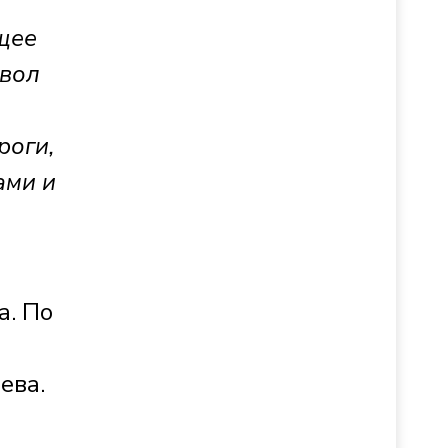
щее
явол
роги,
ами и
а. По
ева.