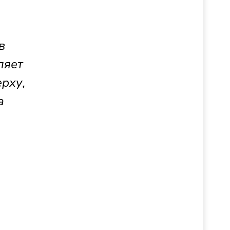
в
ляет
рху,
а