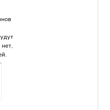
онов
будут
 нет,
ей.