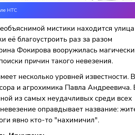
але НТС
 необъяснимой мистики находится улица
и её благоустроить раз за разом
арина Фокирова вооружилась магическ
поиски причин такого невезения.
меет несколько уровней известности. 
ссора и агрохимика Павла Андреевича. 
дной из самых неудачливых среди всех
ё невезение оправдывает название: жит
оги явно кто-то "нахимичил".