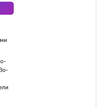
ими
Во-
Во-
ели