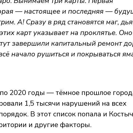
аро. Вынимаем три карты. Первая
орая — настоящее и последняя — буду
рим. А! Сразу в ряд становятся маг, дь
тих карт указывает на проклятье. Оно
а тут завершили капитальный ремонт до
 всё начало рушиться и покрываться ям
 по 2020 годы — тёмное прошлое город
ровали 1,5 тысячи нарушений на всех
порядок. В этот список попала и Костыч
ритории и другие факторы.