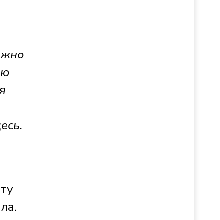
ожно
ью
я
есь.
нту
ла.