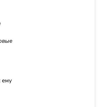
и
новые
с ему