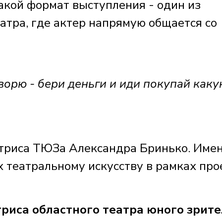
акой формат выступления - один из
атра, где актер напрямую общается со
ворю - бери деньги и иди покупай каку
ктриса ТЮЗа Александра Бринько. Име
 театральному искусству в рамках про
иса областного театра юного зрите