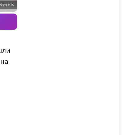
Фото НТС
шли
Она