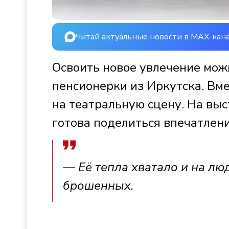
Читай актуальные новости в MAX-кан
Освоить новое увлечение можн
пенсионерки из Иркутска. Вме
на театральную сцену. На вы
готова поделиться впечатлен
— Её тепла хватало и на лю
брошенных.