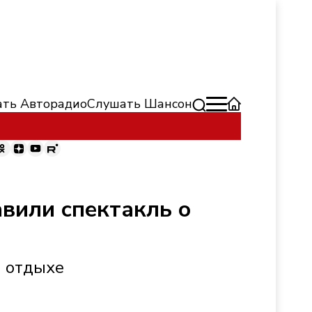
ть Авторадио
Слушать Шансон
авили спектакль о
м отдыхе