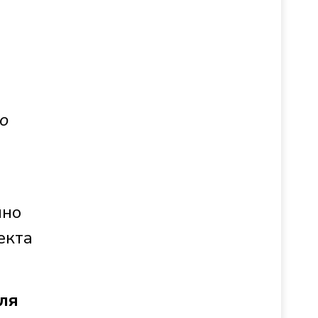
ю
нно
екта
ля