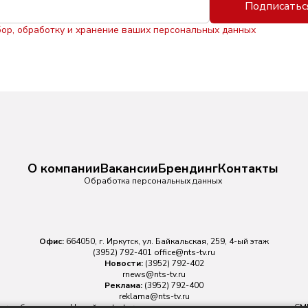
Подписатьс
бор, обработку и хранение ваших персональных данных
О компании
Вакансии
Брендинг
Контакты
Обработка персональных данных
Офис:
664050, г. Иркутск, ул. Байкальская, 259, 4-ый этаж
(3952) 792-401
office@nts-tv.ru
Новости:
(3952) 792-402
rnews@nts-tv.ru
Реклама:
(3952) 792-400
reklama@nts-tv.ru
v.ru
обязательна. На сайте nts-tv.ru размещаются в том числе материалы 