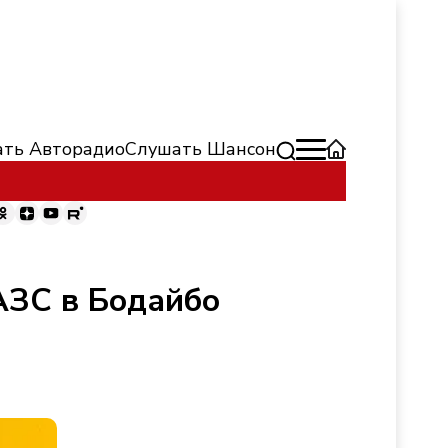
ть Авторадио
Слушать Шансон
АЗС в Бодайбо