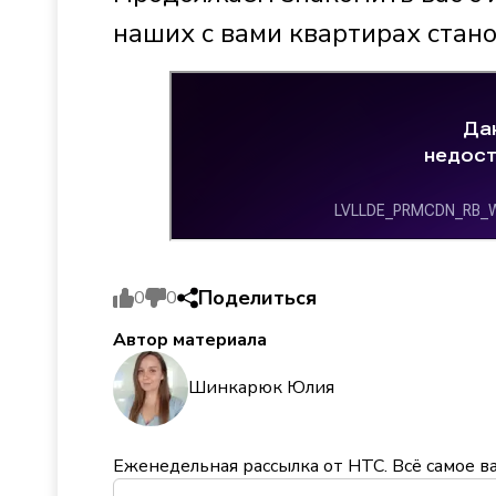
наших с вами квартирах стано
Поделиться
0
0
Автор материала
Шинкарюк Юлия
Еженедельная рассылка от НТС. Всё самое в