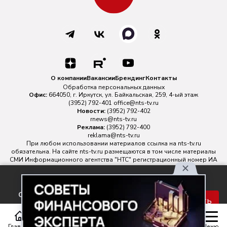
О компании
Вакансии
Брендинг
Контакты
Обработка персональных данных
Офис:
664050, г. Иркутск, ул. Байкальская, 259, 4-ый этаж
(3952) 792-401
office@nts-tv.ru
Новости:
(3952) 792-402
rnews@nts-tv.ru
Реклама:
(3952) 792-400
reklama@nts-tv.ru
При любом использовании материалов ссылка на
nts-tv.ru
обязательна. На сайте nts-tv.ru размещаются в том числе материалы
СМИ Информационного агентства "НТС" регистрационный номер ИА
№ ФС 77 - 88763 зарегистрировано Федеральной службой по
надзору в сфере связи, информационных технологий и массовых
Используя наш сайт, вы
коммуникаций.
соглашаетесь с правилами
Главный редактор ИА "НТС" Иштулкин Евгений Александрович
16+
Принять
обработки персональных
данных.
Главная
Статьи
Передачи
Меню