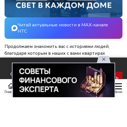
Читай актуальные новости в MAX-канале
НТС
Продолжаем знакомить вас с историями людей,
благодаря которым в наших с вами квартирах
становится светлее и уютнее.
Используя наш сайт, вы
соглашаетесь с правилами
Принять
обработки персональных
данных.
Главная
Статьи
Передачи
Меню