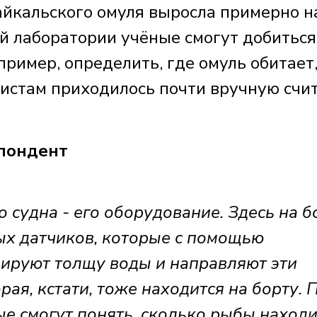
айкальского омуля выросла примерно н
й лаборатории учёные смогут добиться
пример, определить, где омуль обитает,
листам приходилось почти вручную счи
пондент
 судна - его оборудование. Здесь на б
ых датчиков, которые с помощью
нируют толщу воды и направляют эти
ая, кстати, тоже находится на борту. 
е смогут понять, сколько рыбы находи