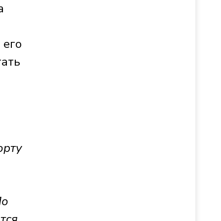
а
 его
тать
орту
По
тся