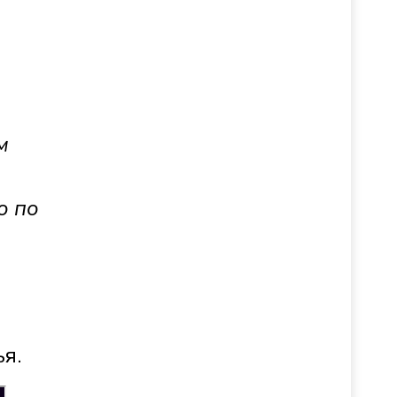
м
о по
я.