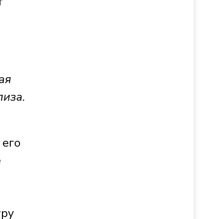
т
ая
лиза.
 его
е
уру