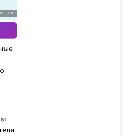
Фото НТС
ёные
но
ля
тели