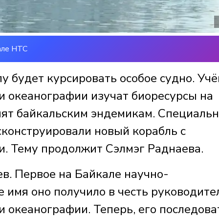
але НТС
лу будет курсировать особое судно. Уч
 и океанографии изучат биоресурсы на
елят байкальским эндемикам. Специаль
сконструировали новый корабль с
. Тему продолжит Сэлмэг Раднаева.
в. Первое на Байкале научно-
е имя оно получило в честь руководите
и океанографии. Теперь, его последова