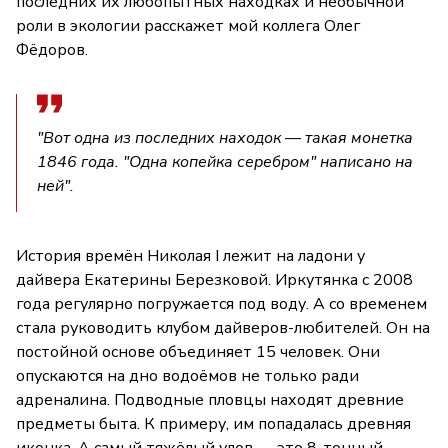
последних их любопытных находках и необычной
роли в экологии расскажет мой коллега Олег
Фёдоров.
"Вот одна из последних находок — такая монетка
1846 года. "Одна копейка серебром" написано на
ней".
История времён Николая I лежит на ладони у
дайвера Екатерины Березковой. Иркутянка с 2008
года регулярно погружается под воду. А со временем
стала руководить клубом дайверов-любителей. Он на
постойной основе объединяет 15 человек. Они
опускаются на дно водоёмов не только ради
адреналина. Подводные пловцы находят древние
предметы быта. К примеру, им попадалась древняя
иконка. А самый тяжёлый улов — это 8-тонный