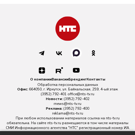
О компании
Вакансии
Брендинг
Контакты
Обработка персональных данных
Офис:
664050, г. Иркутск, ул. Байкальская, 259, 4-ый этаж
(3952) 792-401
office@nts-tv.ru
Новости:
(3952) 792-402
rnews@nts-tv.ru
Реклама:
(3952) 792-400
reklama@nts-tv.ru
При любом использовании материалов ссылка на
nts-tv.ru
обязательна. На сайте nts-tv.ru размещаются в том числе материалы
СМИ Информационного агентства "НТС" регистрационный номер ИА
№ ФС 77 - 88763 зарегистрировано Федеральной службой по