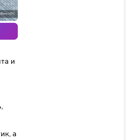
Фото НТС
та и
,
ик, а