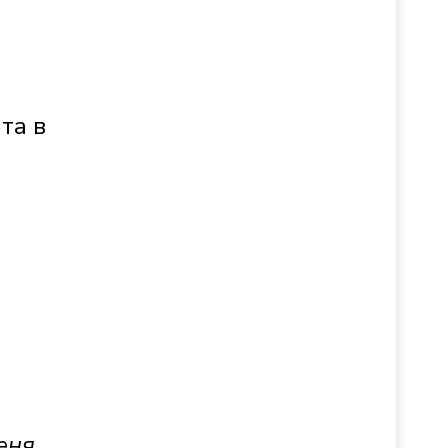
та в
еня