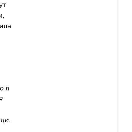
ут
и,
ала
о я
я
щи.