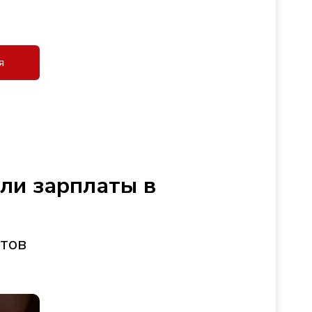
я
сли зарплаты в
стов