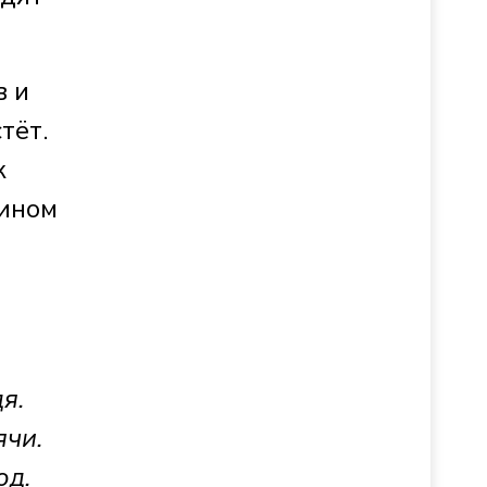
в и
тёт.
к
яином
я.
ячи.
од.