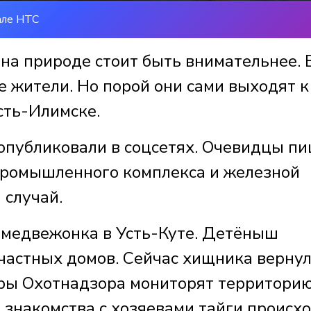
але НТС
на природе стоит быть внимательнее. 
е жители. Но порой они сами выходят к
сть-Илимске.
опубликовали в соцсетях. Очевидцы пи
опромышленного комплекса и железной
 случай.
 медвежонка в Усть-Куте. Детёныш
 частных домов. Сейчас хищника вернул
оры Охотнадзора мониторят территорию
 знакомства с хозяевами тайги происх