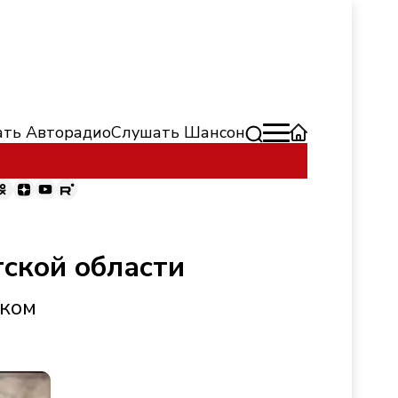
ть Авторадио
Слушать Шансон
тской области
иком