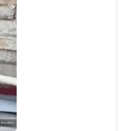
 Усть-Кут»