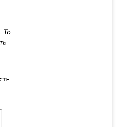
. То
ть
сть