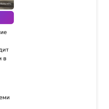
Фото НТС
гие
дит
м в
семи