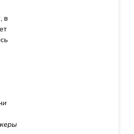
:
, в
ет
есь
ни
джеры