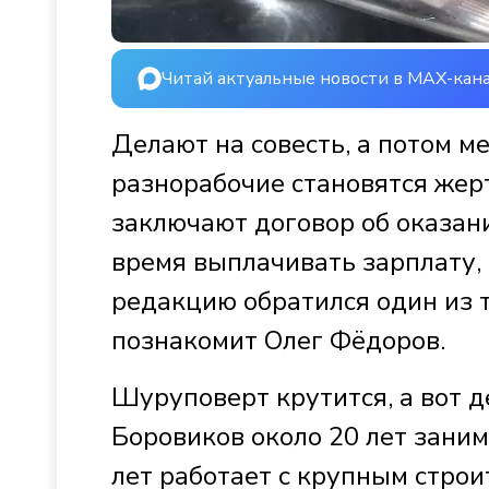
Читай актуальные новости в MAX-кан
Делают на совесть, а потом м
разнорабочие становятся жер
заключают договор об оказани
время выплачивать зарплату,
редакцию обратился один из т
познакомит Олег Фёдоров.
Шуруповерт крутится, а вот д
Боровиков около 20 лет заним
лет работает с крупным стро