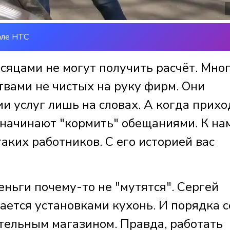
але НТС
есяцами не могут получить расчёт. Мно
твами не чистых на руку фирм. Они
и услуг лишь на словах. А когда прихо
 начинают "кормить" обещаниями. К на
аких работников. С его историей вас
еньги почему-то не "мутятся". Сергей
ается установками кухонь. И порядка 
ительным магазином. Правда, работать