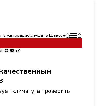
ть Авторадио
Слушать Шансон
екачественным
в
вует климату, а проверить