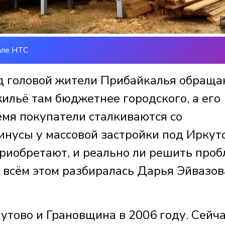
але НТС
д головой жители Прибайкалья обраща
ильё там бюджетнее городского, а его
емя покупатели сталкиваются со
инусы у массовой застройки под Иркут
приобретают, и реально ли решить про
 всём этом разбиралась Дарья Эйвазов
утово и Грановщина в 2006 году. Сейча