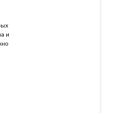
бых
ла и
жно