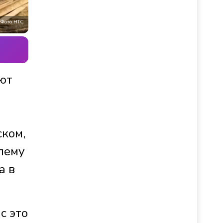
Фото НТС
ют
ском,
блему
а в
с это