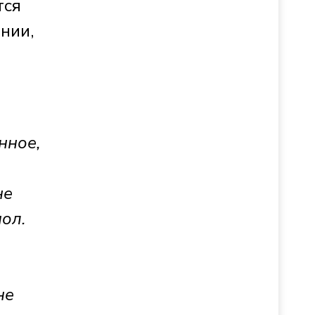
тся
нии,
нное,
не
ол.
не