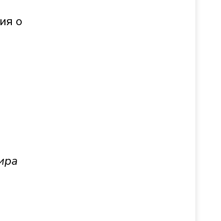
ия о
ира