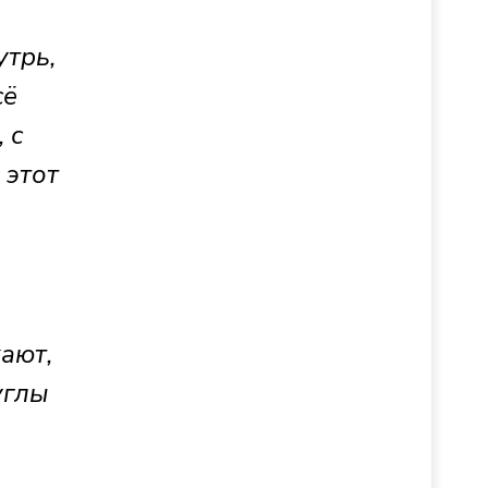
утрь,
сё
 с
 этот
ают,
углы