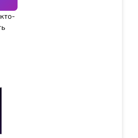
 кто-
ть