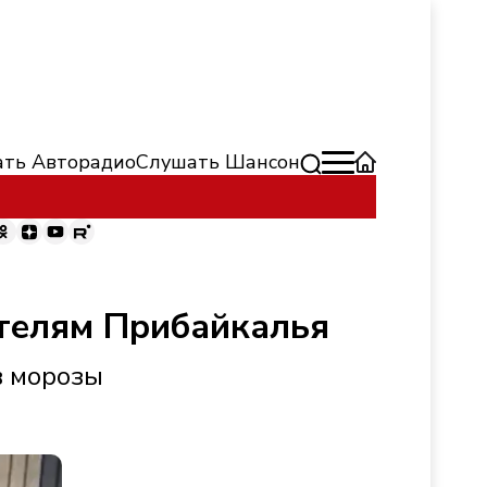
ть Авторадио
Слушать Шансон
ителям Прибайкалья
в морозы