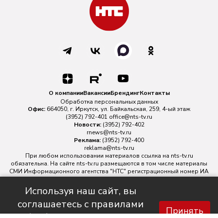
О компании
Вакансии
Брендинг
Контакты
Обработка персональных данных
Офис:
664050, г. Иркутск, ул. Байкальская, 259, 4-ый этаж
(3952) 792-401
office@nts-tv.ru
Новости:
(3952) 792-402
rnews@nts-tv.ru
Реклама:
(3952) 792-400
reklama@nts-tv.ru
При любом использовании материалов ссылка на
nts-tv.ru
обязательна. На сайте nts-tv.ru размещаются в том числе материалы
СМИ Информационного агентства "НТС" регистрационный номер ИА
№ ФС 77 - 88763 зарегистрировано Федеральной службой по
надзору в сфере связи, информационных технологий и массовых
Используя наш сайт, вы
коммуникаций.
соглашаетесь с правилами
Главный редактор ИА "НТС" Иштулкин Евгений Александрович
16+
Принять
обработки персональных