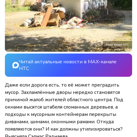
Кадо видео НТС
Читай актуальные новости в MAX-канале
НТС
Даже если дорога есть, то её может преградить
мусор. Захламлённые дворы нередко становятся
причиной жалоб жителей областного центра. Под
окнами высятся штабеля сломанных деревьев, а
подходы к мусорным контейнерам перекрыты
диванами, шинами, оконными рамами. Откуда
появляются они? И как должны утилизироваться?
Выясняла Сэлмэг Раднаева.