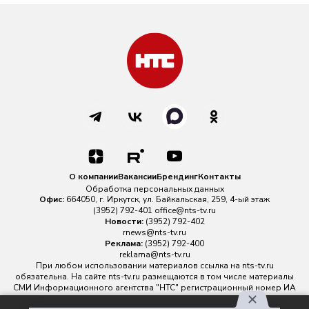
О компании
Вакансии
Брендинг
Контакты
Обработка персональных данных
Офис:
664050, г. Иркутск, ул. Байкальская, 259, 4-ый этаж
(3952) 792-401
office@nts-tv.ru
Новости:
(3952) 792-402
rnews@nts-tv.ru
Реклама:
(3952) 792-400
reklama@nts-tv.ru
При любом использовании материалов ссылка на
nts-tv.ru
обязательна. На сайте nts-tv.ru размещаются в том числе материалы
СМИ Информационного агентства "НТС" регистрационный номер ИА
№ ФС 77 - 88763 зарегистрировано Федеральной службой по